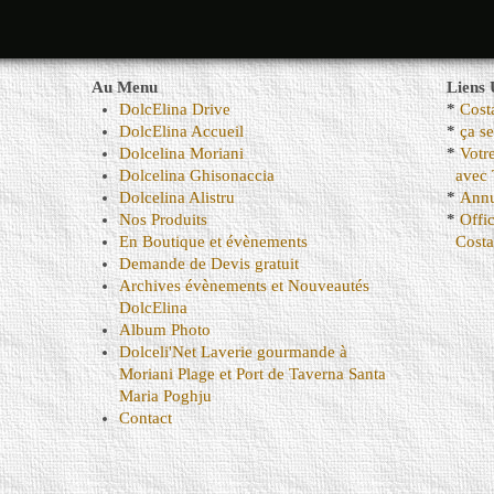
Au Menu
Liens 
DolcElina Drive
*
Cost
DolcElina Accueil
*
ça s
Dolcelina Moriani
*
Votr
Dolcelina Ghisonaccia
avec 
Dolcelina Alistru
*
Annu
Nos Produits
*
Offi
En Boutique et évènements
Costa
Demande de Devis gratuit
Archives évènements et Nouveautés
DolcElina
Album Photo
Dolceli'Net Laverie gourmande à
Moriani Plage et Port de Taverna Santa
Maria Poghju
Contact