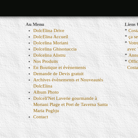
Au Menu
Liens 
DolcElina Drive
*
Cost
DolcElina Accueil
*
ça s
Dolcelina Moriani
*
Votr
Dolcelina Ghisonaccia
avec 
Dolcelina Alistru
*
Annu
Nos Produits
*
Offi
En Boutique et évènements
Costa
Demande de Devis gratuit
Archives évènements et Nouveautés
DolcElina
Album Photo
Dolceli'Net Laverie gourmande à
Moriani Plage et Port de Taverna Santa
Maria Poghju
Contact